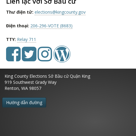
Liên lạc với Sở Bầu cử
Thư điện tử:
elections@kingcounty.gov
Điện thoại:
206-296-VOTE (8683)
TTY:
Relay 711
King County Elections
Sở Bầu cử Quận King
919 Southwest Grady Way
Renton, WA 98057
Hướng dẫn đường