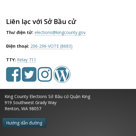
Liên lạc với Sở Bầu cử
Thư điện tử:
elections@kingcounty.gov
Điện thoại:
206-296-VOTE (8683)
TTY:
Relay 711
King County Elections
Sở Bầu cử Quận King
919 Southwest Grady Way
Renton, WA 98057
Hướng dẫn đường