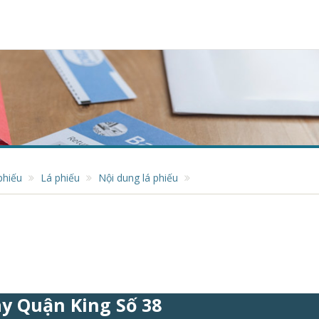
phiếu
Lá phiếu
Nội dung lá phiếu
y Quận King Số 38