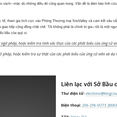
gân sách—mặc dù những điều đó cũng quan trọng. Vấn đề là đảm bảo lính cứu 
 tế, tham gia tích cực vào Phòng Thương mại SnoValley và cam kết sâu sắc 
giao tiếp cộng đồng chặt chẽ. Tôi không phải là chính trị gia—tôi là một n
ếu bầu của quý vị.
ngữ pháp, hoặc kiểm tra tính xác thực của các phát biểu của ứng cử vi
 pháp, hoặc kiểm tra sự thật của các phát biểu của ứng cử viên và dự 
Liên lạc với Sở Bầu 
Thư điện tử:
elections@kingcou
Điện thoại:
206-296-VOTE (8683
TTY:
Relay 711