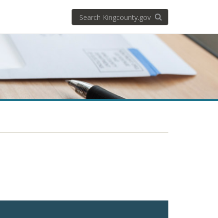
Search
Search KingCoun
kingcounty.gov