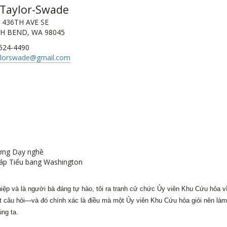
i Taylor-Swade
 436TH AVE SE
H BEND, WA 98045
 524-4490
aylorswade@gmail.com
ờng Dạy nghề
háp Tiểu bang Washington
ệp và là người bà đáng tự hào, tôi ra tranh cử chức Ủy viên Khu Cứu hỏa vì
ặt câu hỏi—và đó chính xác là điều mà một Ủy viên Khu Cứu hỏa giỏi nên làm
ng ta.