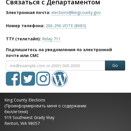
Связаться с Департаментом
Электронная почта:
elections@kingcounty.gov
Номер телефона:
206-296-VOTE (8683)
TTY (телетайп):
Relay 711
Подпишитесь на уведомления по электронной
почте или СМС
Go
King County Elections
(Проинформировать меня о содержании
бюллетеня)
919 Southwest Grady Way
Renton, WA 98057