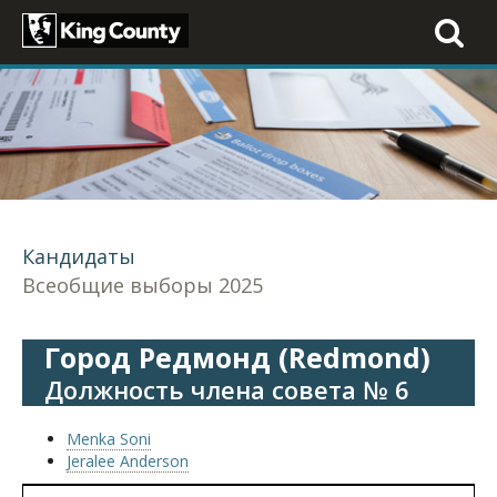
Toggle
navigati
Кандидаты
Всеобщие выборы 2025
Город Редмонд (Redmond)
Должность члена совета № 6
Menka Soni
Jeralee Anderson