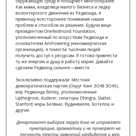
окружающую среду и поощряют многообразие.
Как мама, владелица малого бизнеса и лидер
волонтерского движения из Редмонда, я
привношу всестороннее понимание наших
проблем и способов их решения. Будучи вице-
президентом OneRedmond Foundation,
уполномоченный по искусствам Редмонда и
основателем AmPowering (некоммерческая
организация), я помогла тысячам людей
получить доступ к ресурсам. Я готова привнести
ту же энергию и душу в работу мэрии. Давайте
сделаем Редмонд сильнее—вместе.
Эксклюзивно поддержали: Местная
демократическая партия (Округ Кинг ЗО48 ЗО45);
мэр Редмонда Birney, уполномоченные
Upthegrove, Kuderer; сенаторы Dhingra, Slatter,
Stanford; мэры Белвью, Вудинвилля, Ботелла; и
другие.
Департамент выборов округа Кинг не исправляет
пунктуацию, грамматику и не проверяет на
точность тексты заявлений кандидатов и мер.