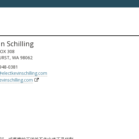
n Schilling
BOX 308
RST, WA 98062
 948-0381
electkevinschilling.com
evinschilling.com