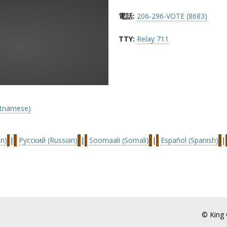
電話:
206-296-VOTE (8683)
TTY:
Relay 711
ietnamese)
n)
|
Русский (Russian)
|
Soomaali (Somali)
|
Español (Spanish)
|
© King