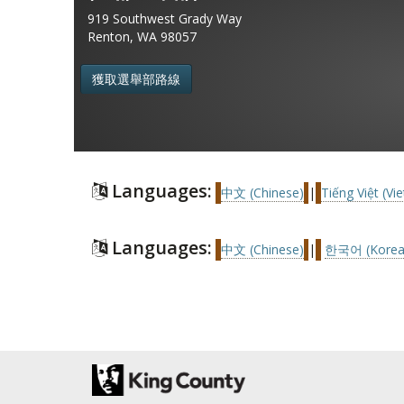
919 Southwest Grady Way
Renton, WA 98057
獲取選舉部路線
Languages:
中文 (Chinese)
|
Tiếng Việt (V
Languages:
中文 (Chinese)
|
한국어 (Korea