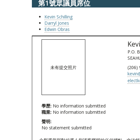
第1號眾議員席位
Kevin Schilling
Darryl Jones
Edwin Obras
Kevi
P.O. 
SEAHU
未有提交照片
(206)
kevin@
electk
學歷:
No information submitted
職業:
No information submitted
聲明:
No statement submitted