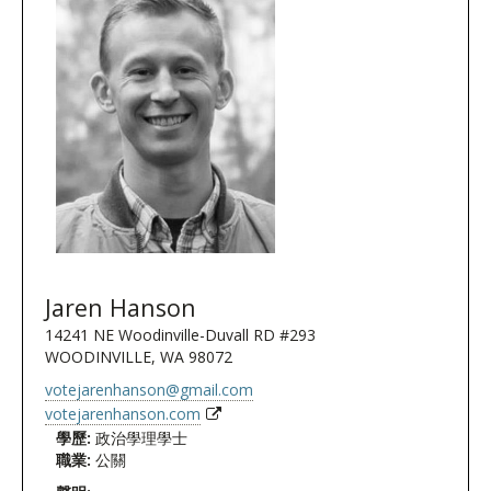
Jaren Hanson
14241 NE Woodinville-Duvall RD #293
WOODINVILLE, WA 98072
votejarenhanson@gmail.com
votejarenhanson.com
學歷:
政治學理學士
職業:
公關