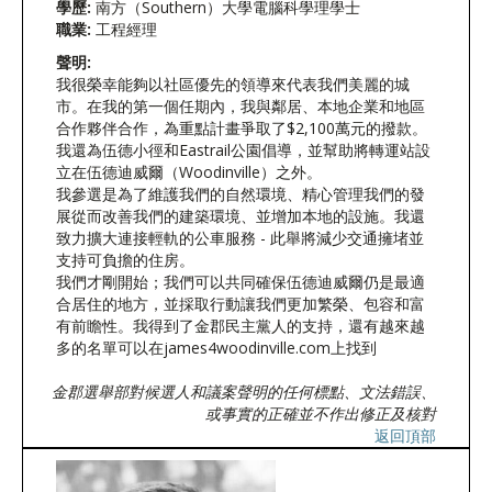
學歷:
南方（Southern）大學電腦科學理學士
職業:
工程經理
聲明:
我很榮幸能夠以社區優先的領導來代表我們美麗的城
市。在我的第一個任期內，我與鄰居、本地企業和地區
合作夥伴合作，為重點計畫爭取了$2,100萬元的撥款。
我還為伍德小徑和Eastrail公園倡導，並幫助將轉運站設
立在伍德迪威爾（Woodinville）之外。
我參選是為了維護我們的自然環境、精心管理我們的發
展從而改善我們的建築環境、並增加本地的設施。我還
致力擴大連接輕軌的公車服務 - 此舉將減少交通擁堵並
支持可負擔的住房。
我們才剛開始；我們可以共同確保伍德迪威爾仍是最適
合居住的地方，並採取行動讓我們更加繁榮、包容和富
有前瞻性。我得到了金郡民主黨人的支持，還有越來越
多的名單可以在james4woodinville.com上找到
金郡選舉部對候選人和議案聲明的任何標點、文法錯誤、
或事實的正確並不作出修正及核對
返回頂部