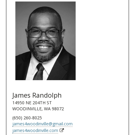
James Randolph
14950 NE 204TH ST
WOODINVILLE, WA 98072
(650) 260-8025
james4woodinville@gmail.com
james4woodinville.com