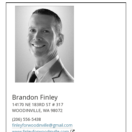
Brandon Finley
14170 NE 183RD ST # 317
WOODINVILLE, WA 98072
(206) 556-5438
finleyforwoodinville@gmail.com
www.finleyforwoodinville.com