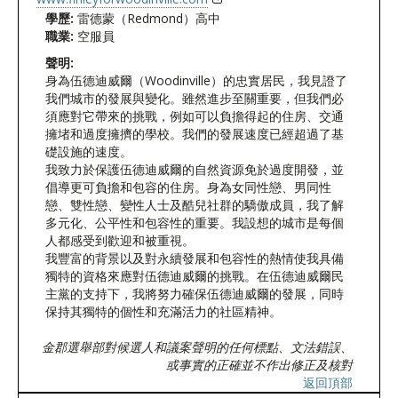
學歷:
雷德蒙（Redmond）高中
職業:
空服員
聲明:
身為伍德迪威爾（Woodinville）的忠實居民，我見證了
我們城市的發展與變化。雖然進步至關重要，但我們必
須應對它帶來的挑戰，例如可以負擔得起的住房、交通
擁堵和過度擁擠的學校。我們的發展速度已經超過了基
礎設施的速度。
我致力於保護伍德迪威爾的自然資源免於過度開發，並
倡導更可負擔和包容的住房。身為女同性戀、男同性
戀、雙性戀、變性人士及酷兒社群的驕傲成員，我了解
多元化、公平性和包容性的重要。我設想的城市是每個
人都感受到歡迎和被重視。
我豐富的背景以及對永續發展和包容性的熱情使我具備
獨特的資格來應對伍德迪威爾的挑戰。在伍德迪威爾民
主黨的支持下，我將努力確保伍德迪威爾的發展，同時
保持其獨特的個性和充滿活力的社區精神。
金郡選舉部對候選人和議案聲明的任何標點、文法錯誤、
或事實的正確並不作出修正及核對
返回頂部