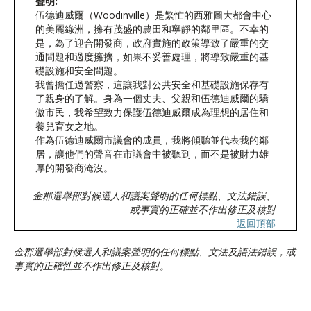
聲明:
伍德迪威爾（Woodinville）是繁忙的西雅圖大都會中心
的美麗綠洲，擁有茂盛的農田和寧靜的鄰里區。不幸的
是，為了迎合開發商，政府實施的政策導致了嚴重的交
通問題和過度擁擠，如果不妥善處理，將導致嚴重的基
礎設施和安全問題。
我曾擔任過警察，這讓我對公共安全和基礎設施保存有
了親身的了解。身為一個丈夫、父親和伍德迪威爾的驕
傲市民，我希望致力保護伍德迪威爾成為理想的居住和
養兒育女之地。
作為伍德迪威爾市議會的成員，我將傾聽並代表我的鄰
居，讓他們的聲音在市議會中被聽到，而不是被財力雄
厚的開發商淹沒。
金郡選舉部對候選人和議案聲明的任何標點、文法錯誤、
或事實的正確並不作出修正及核對
返回頂部
金郡選舉部對候選人和議案聲明的任何標點、文法及語法錯誤，或
事實的正確性並不作出修正及核對。