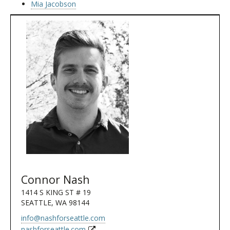
Mia Jacobson
Connor Nash
1414 S KING ST # 19
SEATTLE, WA 98144
info@nashforseattle.com
nashforseattle.com