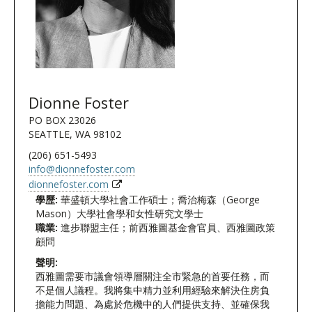
Dionne Foster
PO BOX 23026
SEATTLE, WA 98102
(206) 651-5493
info@dionnefoster.com
dionnefoster.com
學歷:
華盛頓大學社會工作碩士；喬治梅森（George
Mason）大學社會學和女性研究文學士
職業:
進步聯盟主任；前西雅圖基金會官員、西雅圖政策
顧問
聲明:
西雅圖需要市議會領導層關注全市緊急的首要任務，而
不是個人議程。我將集中精力並利用經驗來解決住房負
擔能力問題、為處於危機中的人們提供支持、並確保我