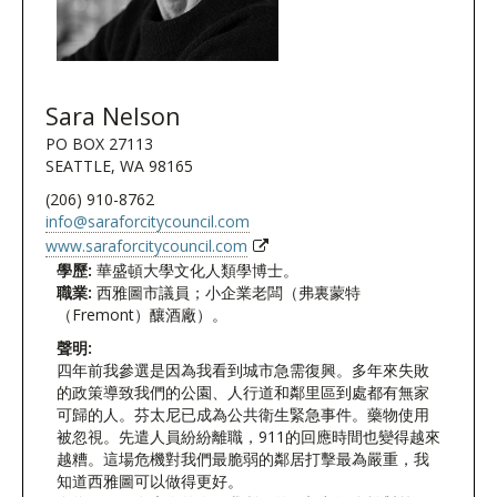
Sara Nelson
PO BOX 27113
SEATTLE, WA 98165
(206) 910-8762
info@saraforcitycouncil.com
www.saraforcitycouncil.com
學歷:
華盛頓大學文化人類學博士。
職業:
西雅圖市議員；小企業老闆（弗裏蒙特
（Fremont）釀酒廠）。
聲明:
四年前我參選是因為我看到城市急需復興。多年來失敗
的政策導致我們的公園、人行道和鄰里區到處都有無家
可歸的人。芬太尼已成為公共衛生緊急事件。藥物使用
被忽視。先遣人員紛紛離職，911的回應時間也變得越來
越糟。這場危機對我們最脆弱的鄰居打擊最為嚴重，我
知道西雅圖可以做得更好。