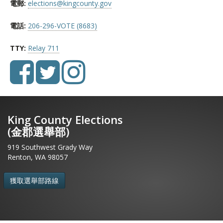
電郵:
elections@kingcounty.gov
電話:
206-296-VOTE (8683)
TTY:
Relay 711
King County Elections
(金郡選舉部)
919 Southwest Grady Way
Renton, WA 98057
獲取選舉部路線