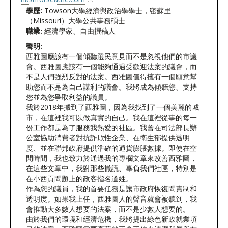
學歷:
Towson大學經濟與政治學學士，密蘇里
（Missouri）大學公共事務碩士
職業:
經濟學家、自由撰稿人
聲明:
西雅圖應該有一個傾聽選民意見而不是忽視他們的市議
會。西雅圖應該有一個能夠通過受歡迎法案的議會，而
不是人們強烈反對的法案。西雅圖值得擁有一個願意幫
助您而不是為自己謀利的議會。我將成為傾聽您、支持
您並為您爭取利益的議員。
我於2018年搬到了西雅圖，因為我找到了一個美麗的城
市，在這裡我可以做真實的自己。我在這裡從事的每一
份工作都是為了服務我熱愛的社區。我曾在司法部長辦
公室協助消費者對抗詐欺性企業、在衛生部提供透明
度、並在聯邦政府提供準確的通貨膨脹數據。即使在空
閒時間，我也致力於通過我的專欄文章來改善西雅圖，
在這些文章中，我對那些撒謊、辜負我們社區，特別是
在小西貢問題上的政客指名道姓。
作為您的議員，我的首要任務是讓市政府恢復問責制和
透明度。如果我上任，西雅圖人的聲音就會被聽到，我
會推動大多數人想要的法案，而不是少數人想要的。
由於我們的環境和經濟危機，我將提出綠色新政就業項