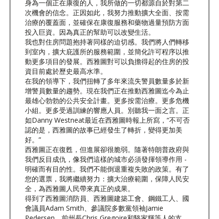
身為一個正在康復的人，我所做的一切都源自於對第二
次機會的信念。正因如此，我努力推動擴大全面、按需
治療的覆蓋面，並確保在康復服務和藥物過量預防方面
投入巨資。因為真正的幫助可以改變生活。
我也對住房問題抱持著同樣的迫切感。我們將人們轉移
到室內，擴大庇護所的服務範圍，並簡化許可程序以推
動更多項目的發展。西雅圖對可以負擔得起的住房的投
資目前處於歷史最高水準。
在我的領導下，我們扭轉了多年來流失警員數量多於新
增警員數量的趨勢。現在我們正在推動西雅圖迄今為止
最雄心勃勃的公共安全計畫。更多按需治療。更多危機
小組。更多受過訓練的響應人員。別聽我一面之言。正
如Danny Westneat最近在西雅圖時報上所寫，“不可否
認的是，西雅圖的故事已經發生了轉折，變得更加美
好。”
西雅圖正在復甦，但進展卻很脆弱。隨著特朗普政府與
我們反目成仇，像我們這樣的城市必須發揮領導作用 -
明確而有目的性。我們不能倒退重複失敗的政策。有了
您的選票，我將繼續努力：擴大治療範圍，保障人民安
全，為西雅圖人民帶來真正的成果。
得到了西雅圖消防員、西雅圖建築工會、鋼鐵工人、國
會議員Adam Smith、參議院多數黨領袖Jamie
Pedersen、前州長Chris Gregoire和駱家輝等人的支