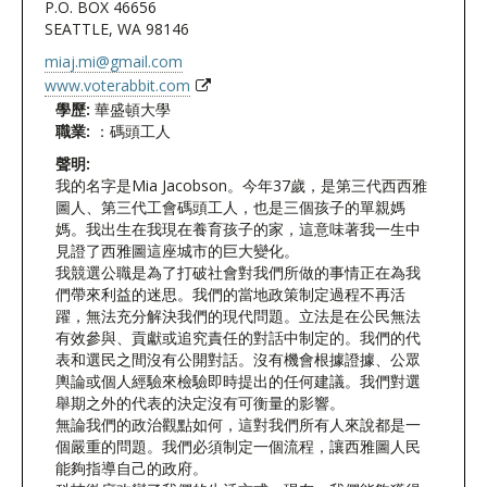
P.O. BOX 46656
SEATTLE, WA 98146
miaj.mi@gmail.com
www.voterabbit.com
學歷:
華盛頓大學
職業:
：碼頭工人
聲明:
我的名字是Mia Jacobson。今年37歲，是第三代西西雅
圖人、第三代工會碼頭工人，也是三個孩子的單親媽
媽。我出生在我現在養育孩子的家，這意味著我一生中
見證了西雅圖這座城市的巨大變化。
我競選公職是為了打破社會對我們所做的事情正在為我
們帶來利益的迷思。我們的當地政策制定過程不再活
躍，無法充分解決我們的現代問題。立法是在公民無法
有效參與、貢獻或追究責任的對話中制定的。我們的代
表和選民之間沒有公開對話。沒有機會根據證據、公眾
輿論或個人經驗來檢驗即時提出的任何建議。我們對選
舉期之外的代表的決定沒有可衡量的影響。
無論我們的政治觀點如何，這對我們所有人來說都是一
個嚴重的問題。我們必須制定一個流程，讓西雅圖人民
能夠指導自己的政府。