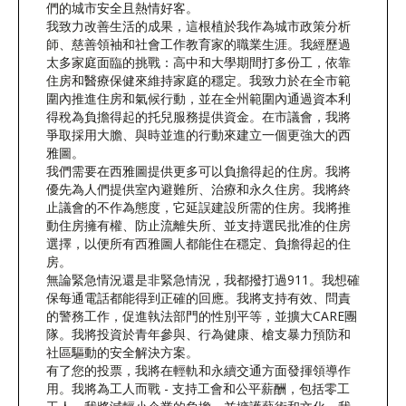
們的城市安全且熱情好客。
我致力改善生活的成果，這根植於我作為城市政策分析
師、慈善領袖和社會工作教育家的職業生涯。我經歷過
太多家庭面臨的挑戰：高中和大學期間打多份工，依靠
住房和醫療保健來維持家庭的穩定。我致力於在全市範
圍內推進住房和氣候行動，並在全州範圍內通過資本利
得稅為負擔得起的托兒服務提供資金。在市議會，我將
爭取採用大膽、與時並進的行動來建立一個更強大的西
雅圖。
我們需要在西雅圖提供更多可以負擔得起的住房。我將
優先為人們提供室內避難所、治療和永久住房。我將終
止議會的不作為態度，它延誤建設所需的住房。我將推
動住房擁有權、防止流離失所、並支持選民批准的住房
選擇，以便所有西雅圖人都能住在穩定、負擔得起的住
房。
無論緊急情況還是非緊急情況，我都撥打過911。我想確
保每通電話都能得到正確的回應。我將支持有效、問責
的警務工作，促進執法部門的性別平等，並擴大CARE團
隊。我將投資於青年參與、行為健康、槍支暴力預防和
社區驅動的安全解決方案。
有了您的投票，我將在輕軌和永續交通方面發揮領導作
用。我將為工人而戰 - 支持工會和公平薪酬，包括零工