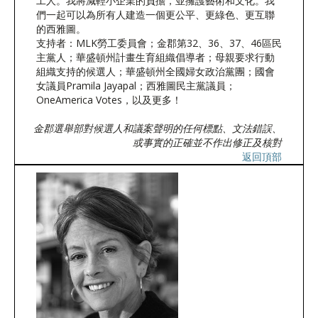
工人。我將減輕小企業的負擔，並擁護藝術和文化。我
們一起可以為所有人建造一個更公平、更綠色、更互聯
的西雅圖。
支持者：MLK勞工委員會；金郡第32、36、37、46區民
主黨人；華盛頓州計畫生育組織倡導者；母親要求行動
組織支持的候選人；華盛頓州全國婦女政治黨團；國會
女議員Pramila Jayapal；西雅圖民主黨議員；
OneAmerica Votes，以及更多！
金郡選舉部對候選人和議案聲明的任何標點、文法錯誤、
或事實的正確並不作出修正及核對
返回頂部